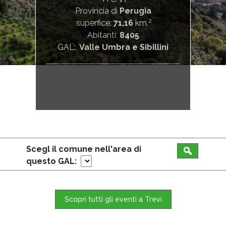
Provincia di
Perugia
2
superfice:
71,16
km.
Abitanti:
8405
GAL:
Valle Umbra e Sibillini
Scegl il comune nell'area di
questo GAL:
Scopri tutti gli eventi a Trevi