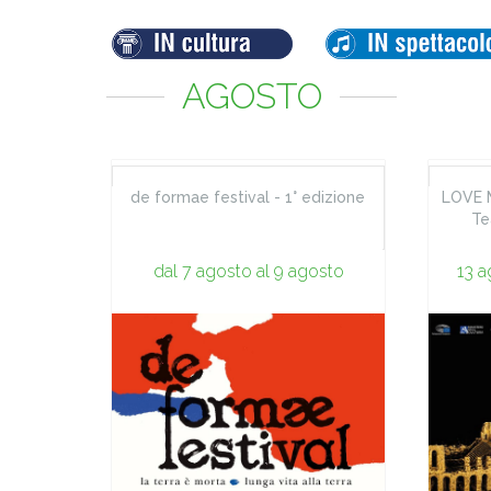
AGOSTO
de formae festival - 1° edizione
LOVE M
Te
dal 7 agosto al 9 agosto
13 a