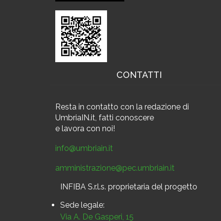
CONTATTI
Resta in contatto
con la redazione di
UmbriaIN.it, fatti conoscere
e
lavora con noi!
info@umbriain.it
amministrazione@pec.umbriain.it
INFIBA S.r.l.s. proprietaria del progetto
Sede legale:
Via A. De Gasperi, 15