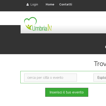
-
Login
Home
Contatti
Tro
Inserisci il tuo evento