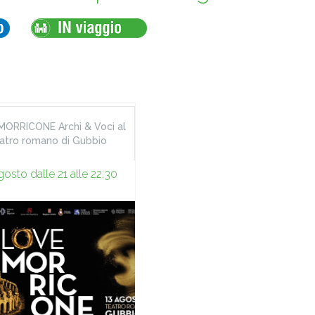
ORRICONE Archi & Voci al
atro romano di Gubbio
gosto dalle 21 alle 22:30