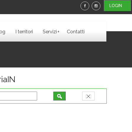
LOGIN
+
log
I territori
Servizi
Contatti
iaIN