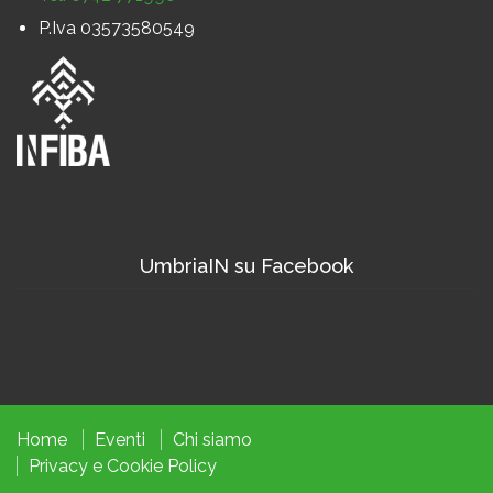
P.Iva 03573580549
UmbriaIN su Facebook
Home
Eventi
Chi siamo
Privacy
e
Cookie
Policy