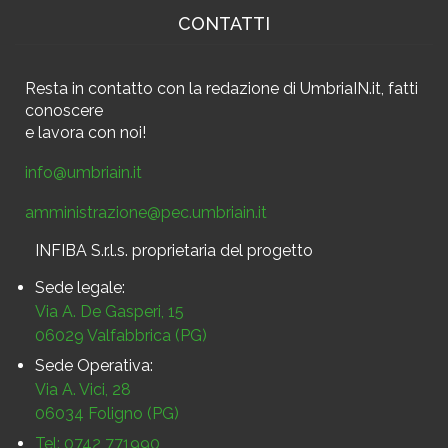
CONTATTI
Resta in contatto
con la redazione di UmbriaIN.it, fatti
conoscere
e
lavora con noi!
info@umbriain.it
amministrazione@pec.umbriain.it
INFIBA S.r.l.s. proprietaria del progetto
Sede legale:
Via A. De Gasperi, 15
06029 Valfabbrica (PG)
Sede Operativa:
Via A. Vici, 28
06034 Foligno (PG)
Tel: 0742 771990