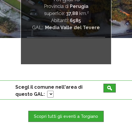
Provincia di
Perugia
2
superfice:
37,88
km.
Abitanti:
6585
GAL:
Media Valle del Tevere
Scegl il comune nell'area di
questo GAL:
Scopri tutti gli eventi a Torgiano