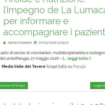
l’impegno de La Lumac
per informare e
accompagnare i pazient
Sandro Fiorentini
27/05/2026 17:29:17
arto di secolo di volontariato, multidisciplinarietà e sostegno
adini umbriPerugia, 27 maggio 2026 –
[... leggi tutto ]
:
Media Valle del Tevere
Scopri tutto su
Perugia
l comune di Perugia
Leggi tu