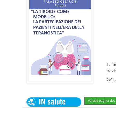
La t
pazi
GAL
Vai alla pagina de