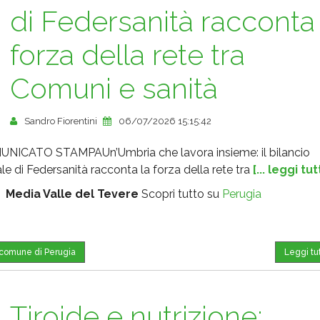
di Federsanità racconta 
forza della rete tra
Comuni e sanità
Sandro Fiorentini
06/07/2026 15:15:42
NICATO STAMPAUn’Umbria che lavora insieme: il bilancio
le di Federsanità racconta la forza della rete tra
[... leggi tut
:
Media Valle del Tevere
Scopri tutto su
Perugia
l comune di Perugia
Leggi tu
Tiroide e nutrizione: