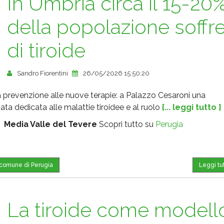
In Umbria circa il 15-20
della popolazione soffr
di tiroide
Sandro Fiorentini
26/05/2026 15:50:20
a prevenzione alle nuove terapie: a Palazzo Cesaroni una
ata dedicata alle malattie tiroidee e al ruolo
[... leggi tutto ]
:
Media Valle del Tevere
Scopri tutto su
Perugia
l comune di Perugia
Leggi tu
La tiroide come modell