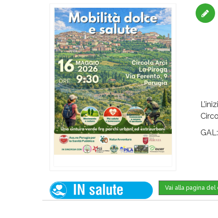
L’in
Circ
GAL
Vai alla pagina de