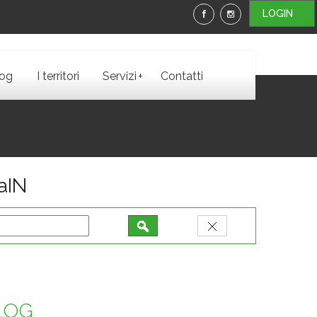
LOGIN
+
log
I territori
Servizi
Contatti
iaIN
BLOG