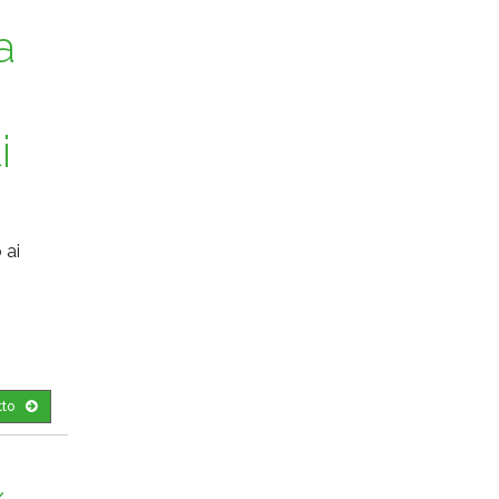
a
i
 ai
tto