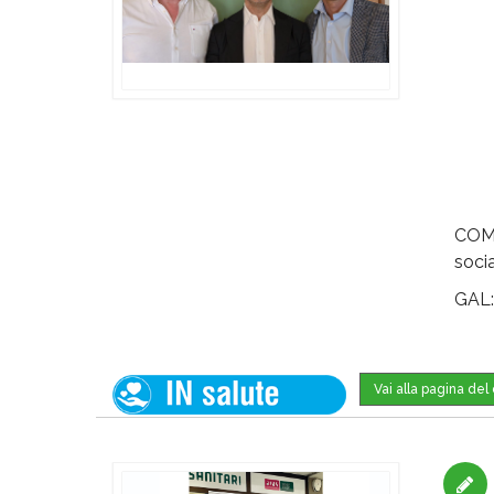
COMU
socia
GAL
Vai alla pagina de