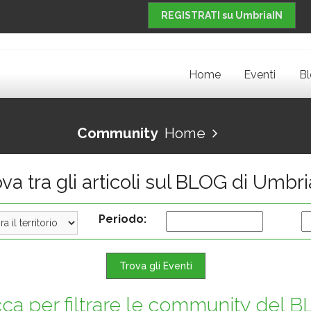
REGISTRATI su UmbriaIN
Home
Eventi
B
Community
Home
va tra gli articoli sul BLOG di Umbr
Periodo:
Trova gli Eventi
cca per filtrare le community del 