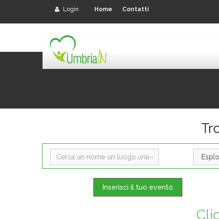
-
Login
Home
Contatti
Tro
Inserisci il tuo evento
Cli