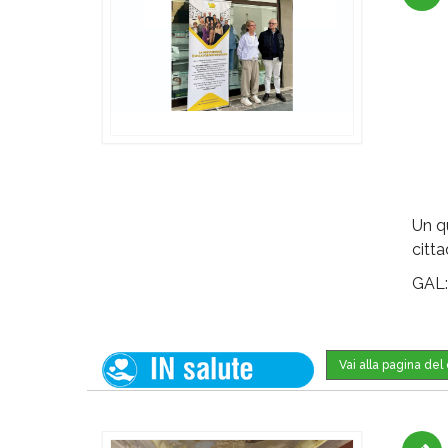
Un qu
citt
GAL
Vai alla pagina de