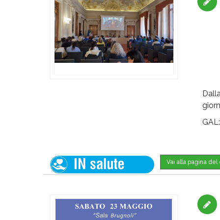
Dall
giorn
GAL
Vai alla pagina de