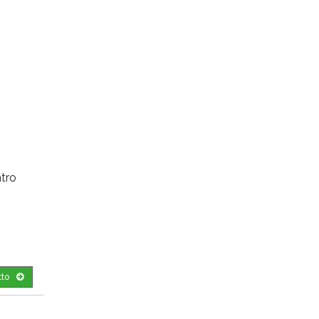
tro
tto