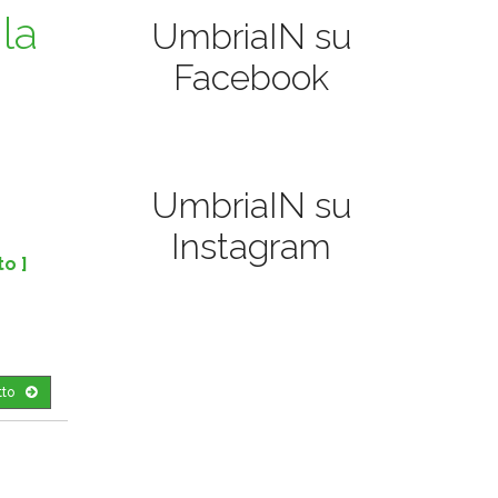
la
UmbriaIN su
Facebook
UmbriaIN su
Instagram
to ]
tto