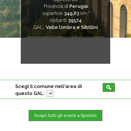
Provincia di
Perugia
2
superfice:
349,63
km.
Abitanti:
39574
GAL:
Valle Umbra e Sibillini
Scegl il comune nell'area di
questo GAL:
Scopri tutti gli eventi a Spoleto