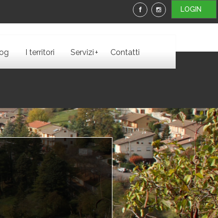
LOGIN
+
log
I territori
Servizi
Contatti