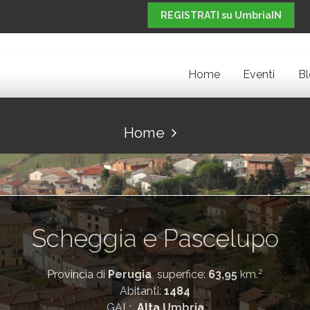
REGISTRATI su UmbriaIN
Home
Eventi
B
Home
Scheggia e Pascelupo
2
Provincia di
Perugia
superfice:
63,95
km.
Abitanti:
1484
GAL:
Alta Umbria