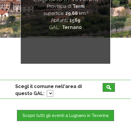
Provincia di
Terni
2
superfice:
29,68
km.
Abitanti:
1569
GAL:
Ternano
Scegl il comune nell'area di
questo GAL:
Scopri tutti gli eventi a Lugnano in Teverina