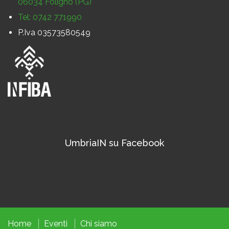
06034 Foligno (PG)
Tel: 0742 771990
P.Iva 03573580549
UmbriaIN su Facebook
Home
Eventi
Chi siamo