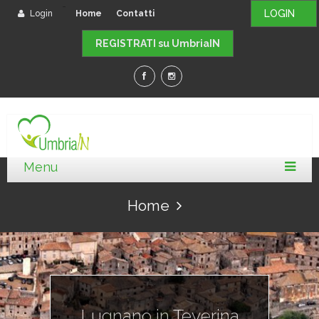
-
LOGIN
Login
Home
Contatti
REGISTRATI su UmbriaIN
Home
Lugnano in Teverina