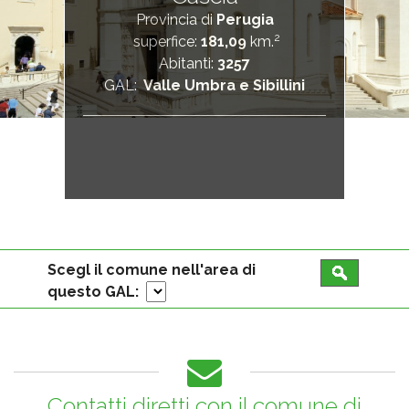
Provincia di
Perugia
2
superfice:
181,09
km.
Abitanti:
3257
GAL:
Valle Umbra e Sibillini
Scegl il comune nell'area di
questo GAL:
Contatti diretti con il comune di