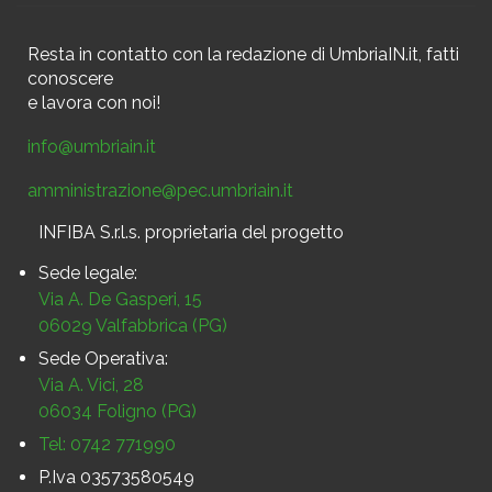
Resta in contatto
con la redazione di UmbriaIN.it, fatti
conoscere
e
lavora con noi!
info@umbriain.it
amministrazione@pec.umbriain.it
INFIBA S.r.l.s. proprietaria del progetto
Sede legale:
Via A. De Gasperi, 15
06029 Valfabbrica (PG)
Sede Operativa:
Via A. Vici, 28
06034 Foligno (PG)
Tel: 0742 771990
P.Iva 03573580549