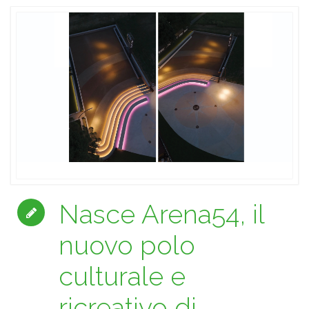
Nasce Arena54, il
nuovo polo
culturale e
ricreativo di