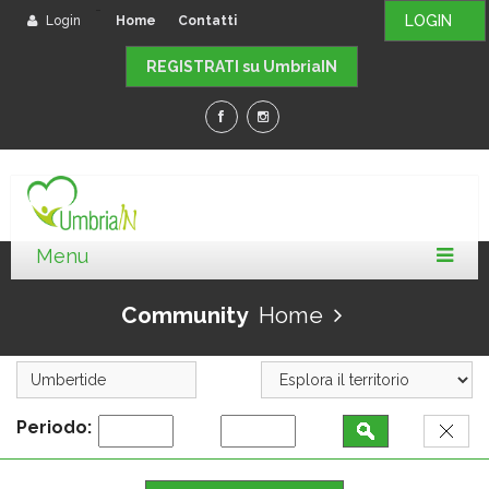
-
LOGIN
Login
Home
Contatti
REGISTRATI su UmbriaIN
Community
Home
Periodo: