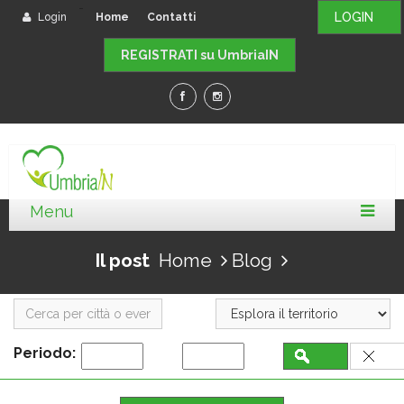
-
LOGIN
Login
Home
Contatti
REGISTRATI su UmbriaIN
Il post
Home
Blog
Periodo: