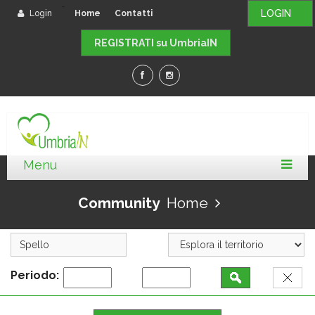
-
LOGIN
Login
Home
Contatti
REGISTRATI su UmbriaIN
Community
Home
Periodo: