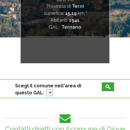
Provincia di
Terni
2
superfice:
15,19
km.
Abitanti:
1941
GAL:
Ternano
Scegl il comune nell'area di
questo GAL:
Contatti diretti con il comune di
Giove