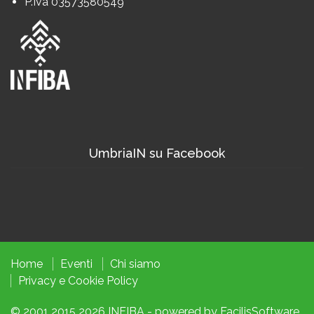
P.Iva 03573580549
UmbriaIN su Facebook
Home
Eventi
Chi siamo
Privacy
e
Cookie
Policy
© 2001 2015 2026
INFIBA
- powered by
FacilisSoftware
.