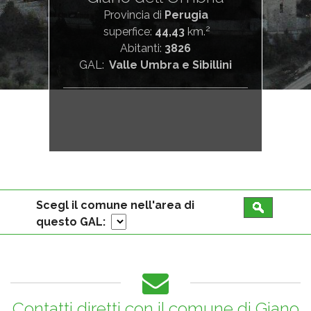
Provincia di
Perugia
2
superfice:
44,43
km.
Abitanti:
3826
GAL:
Valle Umbra e Sibillini
Scegl il comune nell'area di
questo GAL:
Contatti diretti con il comune di
Giano