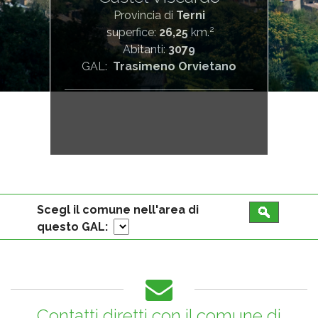
Provincia di
Terni
2
superfice:
26,25
km.
Abitanti:
3079
GAL:
Trasimeno Orvietano
Scegl il comune nell'area di
questo GAL:
Contatti diretti con il comune di