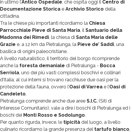
in ultimo l’
Antico Ospedale
, che ospita oggi il
Centro di
Documentazione Storica
e
Archivio Storico
della
cittadina.
Tra le chiese più importanti ricordiamo la
Chiesa
Parrocchiale Pieve di Santa Maria
, il
Santuario della
Madonna dei Rimedi
, la chiesa di
Santa Maria delle
Grazie
e, a 12 km da Pietralunga, la
Pieve de’ Saddi
, una
basilica di origini paleocristiane.
A livello naturalistico, il territorio del borgo ricomprende
anche la
foresta demaniale
di Pietralunga -
Bocca
Serriola
, uno dei più vasti complessi boschivi e collinari
d’Italia, al cui interni si trovano racchiuse due oasi per la
protezione della fauna, ovvero l’
Oasi di Varrea
e l’
Oasi di
Candeleto
.
Pietralunga comprende anche due aree
S.I.C.
(Siti di
Interesse Comunitario), vale a dire i boschi di Pietralunga ed i
boschi dei
Monti Rosso e Sodolungo
.
Per quanto rigurda, invece, le
tipicità
del luogo, a livello
culinario ricordiamo la grande presenza del
tartufo bianco
,