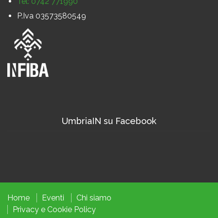
Tel: 0742 771990
P.Iva 03573580549
UmbriaIN su Facebook
Home
Eventi
Chi siamo
Privacy
e
Cookie
Policy