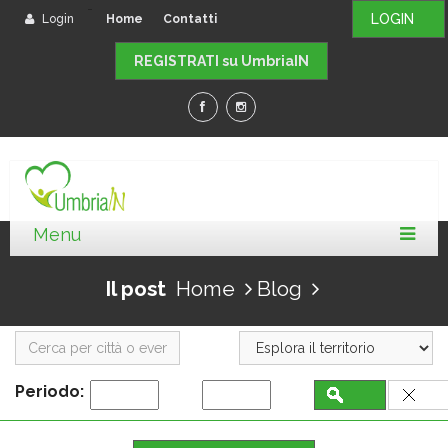
-
LOGIN
Login
Home
Contatti
REGISTRATI su UmbriaIN
Il post
Home
Blog
Periodo: