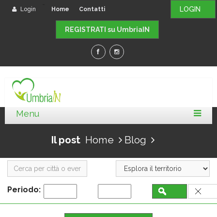
-
LOGIN
Login
Home
Contatti
REGISTRATI su UmbriaIN
Il post
Home
Blog
Periodo: