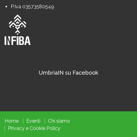
P.Iva 03573580549
UmbriaIN su Facebook
Home
Eventi
Chi siamo
Privacy
e
Cookie
Policy