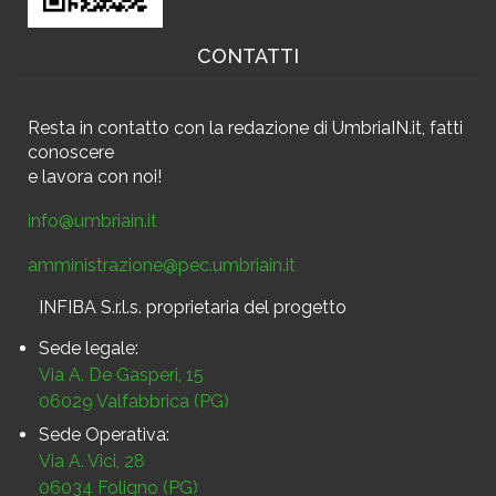
CONTATTI
Resta in contatto
con la redazione di UmbriaIN.it, fatti
conoscere
e
lavora con noi!
info@umbriain.it
amministrazione@pec.umbriain.it
INFIBA S.r.l.s. proprietaria del progetto
Sede legale:
Via A. De Gasperi, 15
06029 Valfabbrica (PG)
Sede Operativa:
Via A. Vici, 28
06034 Foligno (PG)