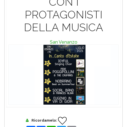
CON I
PROTAGONISTI
DELLA MUSICA
San Venanzo
Ricordamelo: