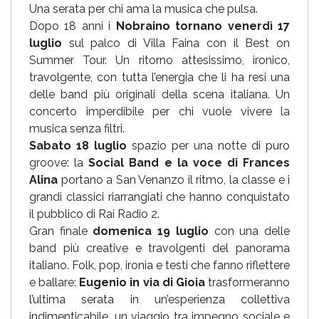
Una serata per chi ama la musica che pulsa.
Dopo 18 anni i
Nobraino tornano venerdì 17
luglio
sul palco di Villa Faina con il Best on
Summer Tour. Un ritorno attesissimo, ironico,
travolgente, con tutta l’energia che li ha resi una
delle band più originali della scena italiana. Un
concerto imperdibile per chi vuole vivere la
musica senza filtri.
Sabato 18 luglio
spazio per una notte di puro
groove: la
Social Band e la voce di Frances
Alina
portano a San Venanzo il ritmo, la classe e i
grandi classici riarrangiati che hanno conquistato
il pubblico di Rai Radio 2.
Gran finale
domenica 19 luglio
con una delle
band più creative e travolgenti del panorama
italiano. Folk, pop, ironia e testi che fanno riflettere
e ballare:
Eugenio in via di Gioia
trasformeranno
l’ultima serata in un’esperienza collettiva
indimenticabile, un viaggio tra impegno sociale e