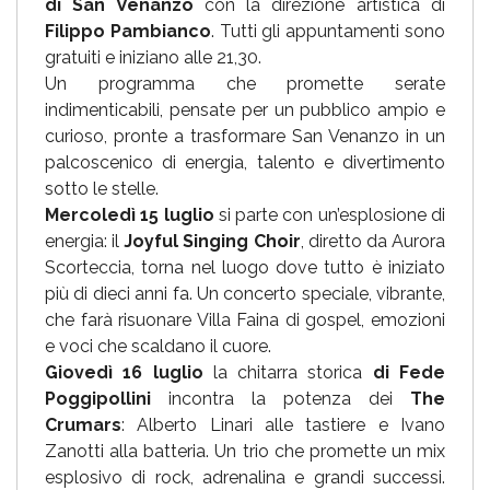
di San Venanzo
con la direzione artistica di
Filippo Pambianco
. Tutti gli appuntamenti sono
gratuiti e iniziano alle 21,30.
Un programma che promette serate
indimenticabili, pensate per un pubblico ampio e
curioso, pronte a trasformare San Venanzo in un
palcoscenico di energia, talento e divertimento
sotto le stelle.
Mercoledì 15 luglio
si parte con un’esplosione di
energia: il
Joyful Singing Choir
, diretto da Aurora
Scorteccia, torna nel luogo dove tutto è iniziato
più di dieci anni fa. Un concerto speciale, vibrante,
che farà risuonare Villa Faina di gospel, emozioni
e voci che scaldano il cuore.
Giovedì 16 luglio
la chitarra storica
di Fede
Poggipollini
incontra la potenza dei
The
Crumars
: Alberto Linari alle tastiere e Ivano
Zanotti alla batteria. Un trio che promette un mix
esplosivo di rock, adrenalina e grandi successi.