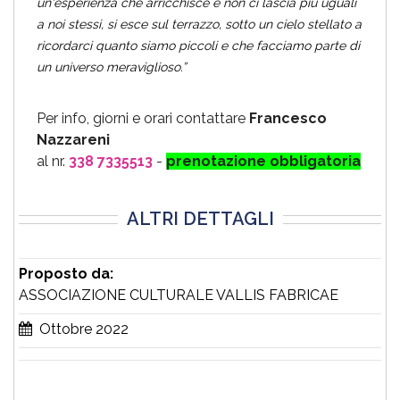
un'esperienza che arricchisce e non ci lascia più uguali
a noi stessi, si esce sul terrazzo, sotto un cielo stellato a
ricordarci quanto siamo piccoli e che facciamo parte di
un universo meraviglioso.”
Per info, giorni e orari contattare
Francesco
Nazzareni
al nr.
338 7335513
-
prenotazione obbligatoria
ALTRI DETTAGLI
Proposto da:
ASSOCIAZIONE CULTURALE VALLIS FABRICAE
Ottobre 2022