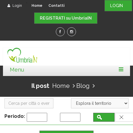
-
LOGIN
Login
Home
Contatti
REGISTRATI su UmbriaIN
Il post
Home
Blog
Periodo: