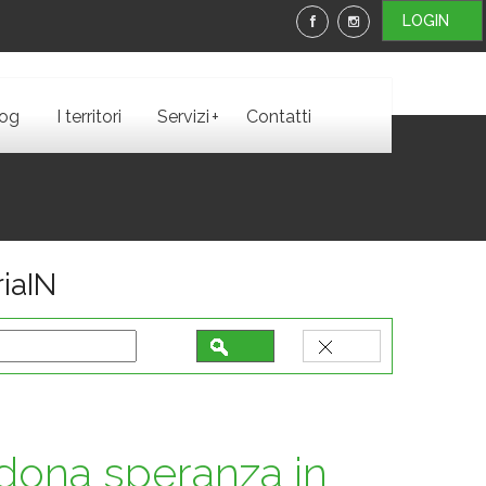
LOGIN
+
log
I territori
Servizi
Contatti
iaIN
 dona speranza in