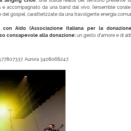
l Singing Choir
, una solida realtà del territorio presente 
a
e accompagnato da una band dal vivo, l’ensemble corale 
che del gospel, caratterizzate da una travolgente energia comuni
 con Aido (Associazione italiana per la donazione 
so consapevole alla donazione:
un gesto d'amore e di alt
o 3477807337, Aurora 3408068247.