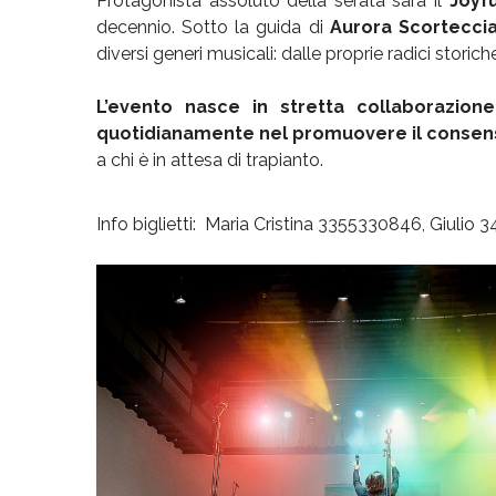
Protagonista assoluto della serata sarà il
Joyfu
decennio. Sotto la guida di
Aurora Scortecci
diversi generi musicali: dalle proprie radici stori
L’evento nasce in stretta collaborazione
quotidianamente nel promuovere il consen
a chi è in attesa di trapianto.
Info biglietti: Maria Cristina 3355330846, Giuli