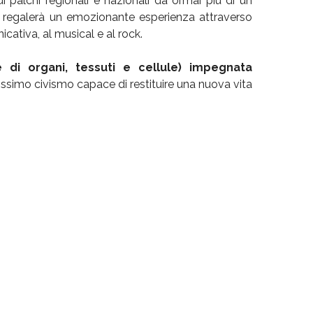
sui palchi regionali e nazionali da ormai più di un
regalerà un emozionante esperienza attraverso
cativa, al musical e al rock.
di organi, tessuti e cellule)
impegnata
issimo civismo capace di restituire una nuova vita