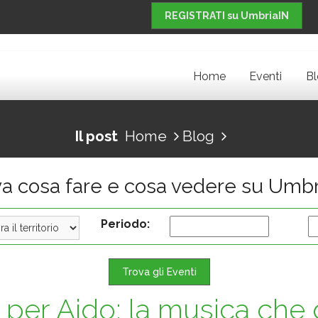
REGISTRATI su UmbriaIN
Home
Eventi
B
Il post
Home
Blog
va cosa fare e cosa vedere su Umbr
Periodo:
Trova gli Eventi
r per Aido: la musica che