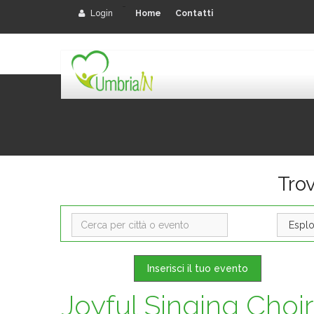
-
Login
Home
Contatti
Tro
Inserisci il tuo evento
Joyful Singing Choi