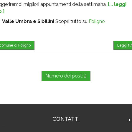
uggeriremoi migliori appuntamenti della settimana.
[... leggi
o ]
:
Valle Umbra e Sibillini
Scopri tutto su
Foligno
l comune di Foligno
Leggi tu
Numero dei post: 2
CONTATTI