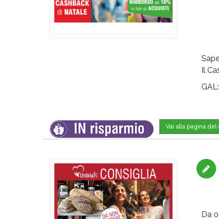
Sape
Il C
GAL
Vai alla pagina de
Da o