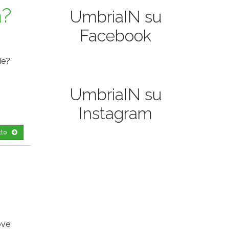
a?
UmbriaIN su
Facebook
ie?
UmbriaIN su
Instagram
tto
ove