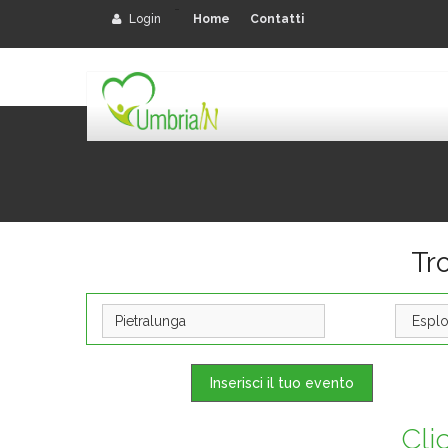
-
Login
Home
Contatti
Tro
Inserisci il tuo evento
Cli