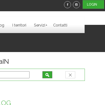
LOGIN
+
log
I territori
Servizi
Contatti
iaIN
BLOG