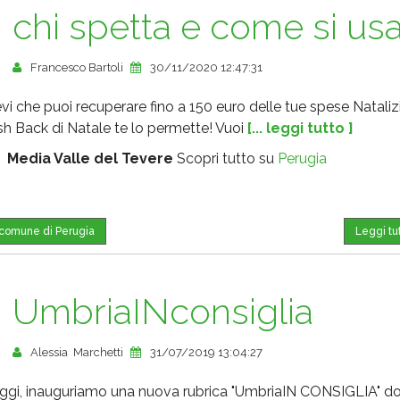
chi spetta e come si us
Francesco Bartoli
30/11/2020 12:47:31
vi che puoi recuperare fino a 150 euro delle tue spese Nataliz
ash Back di Natale te lo permette! Vuoi
[... leggi tutto ]
:
Media Valle del Tevere
Scopri tutto su
Perugia
l comune di Perugia
Leggi tu
UmbriaINconsiglia
Alessia Marchetti
31/07/2019 13:04:27
ggi, inauguriamo una nuova rubrica "UmbriaIN CONSIGLIA" d