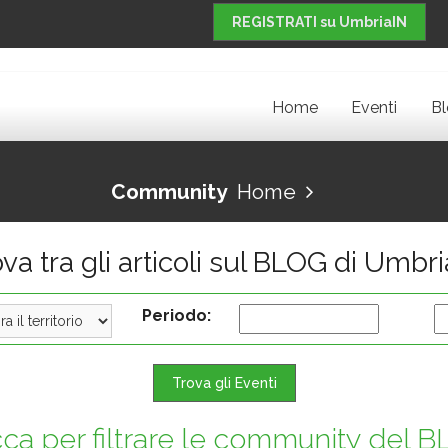
REGISTRATI su UmbriaIN
Home
Eventi
B
Community
Home
va tra gli articoli sul BLOG di Umbr
Periodo:
Trova gli Eventi
cca per filtrare le community del 