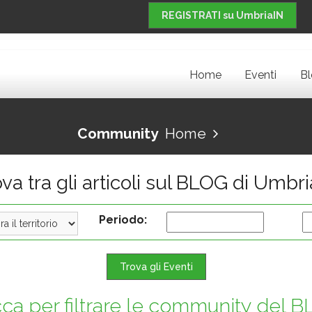
REGISTRATI su UmbriaIN
Home
Eventi
B
Community
Home
va tra gli articoli sul BLOG di Umbr
Periodo:
Trova gli Eventi
cca per filtrare le community del 