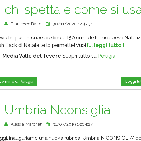
chi spetta e come si us
Francesco Bartoli
30/11/2020 12:47:31
vi che puoi recuperare fino a 150 euro delle tue spese Nataliz
ash Back di Natale te lo permette! Vuoi
[... leggi tutto ]
:
Media Valle del Tevere
Scopri tutto su
Perugia
l comune di Perugia
Leggi tu
UmbriaINconsiglia
Alessia Marchetti
31/07/2019 13:04:27
ggi, inauguriamo una nuova rubrica "UmbriaIN CONSIGLIA" d