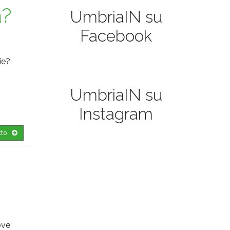
a?
UmbriaIN su
Facebook
ie?
UmbriaIN su
Instagram
tto
ove