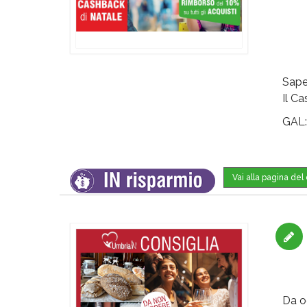
Sape
Il C
GAL
Vai alla pagina de
Da o