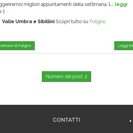
uggeriremoi migliori appuntamenti della settimana.
[... leggi
o ]
:
Valle Umbra e Sibillini
Scopri tutto su
Foligno
l comune di Foligno
Leggi tu
Numero dei post: 2
CONTATTI