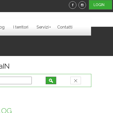
LOGIN
+
log
I territori
Servizi
Contatti
iaIN
BLOG