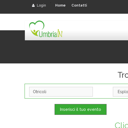
-
Login
Home
Contatti
Tro
Inserisci il tuo evento
Cli