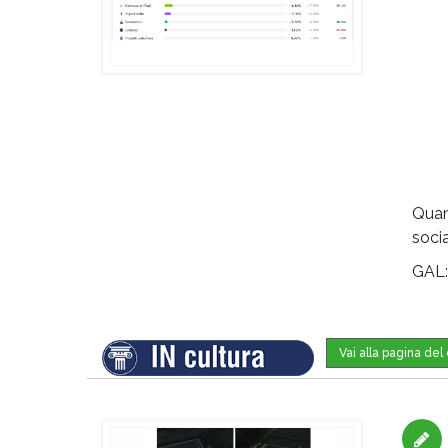
Quant
socia
GAL
Vai alla pagina de