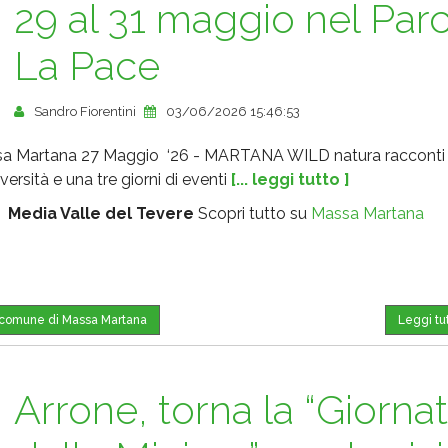
29 al 31 maggio nel Par
La Pace
Sandro Fiorentini
03/06/2026 15:46:53
a Martana 27 Maggio ‘26 - MARTANA WILD natura racconti
versità e una tre giorni di eventi
[... leggi tutto ]
:
Media Valle del Tevere
Scopri tutto su
Massa Martana
l comune di Massa Martana
Leggi tu
Arrone, torna la “Giorna