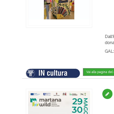
Dall’
donar
GAL
Vai alla pagina de