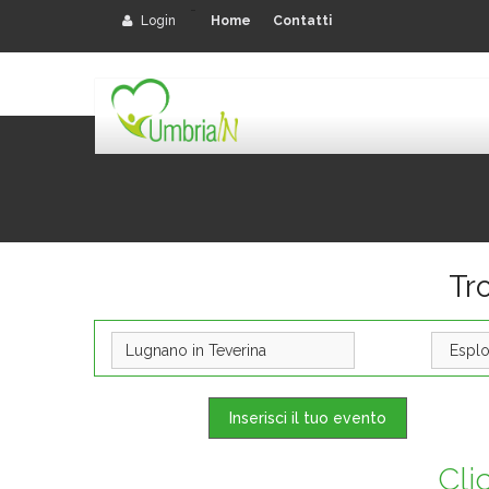
-
Login
Home
Contatti
Tro
Inserisci il tuo evento
Cli