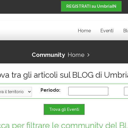
REGISTRATI su UmbriaIN
Home
Eventi
B
Community
Home
va tra gli articoli sul BLOG di Umbr
Periodo:
Trova gli Eventi
cca per filtrare le community del 