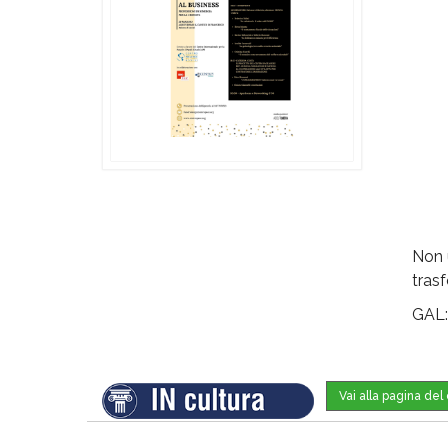
Non 
tras
GAL
Vai alla pagina del