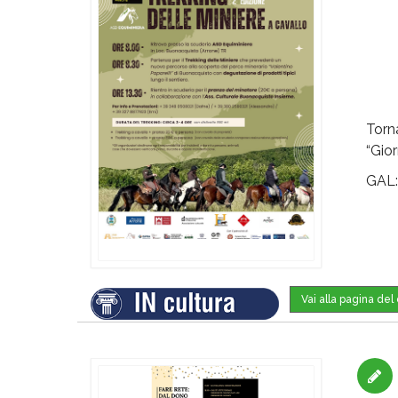
Torn
“Gior
GAL
Vai alla pagina de