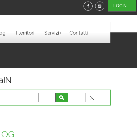
LOGIN
+
log
I territori
Servizi
Contatti
iaIN
BLOG