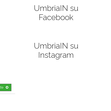
UmbriaIN su
Facebook
UmbriaIN su
Instagram
tto
o