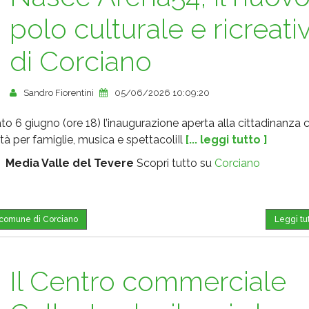
polo culturale e ricreati
di Corciano
Sandro Fiorentini
05/06/2026 10:09:20
to 6 giugno (ore 18) l’inaugurazione aperta alla cittadinanza 
ità per famiglie, musica e spettacoliIl
[... leggi tutto ]
:
Media Valle del Tevere
Scopri tutto su
Corciano
l comune di Corciano
Leggi tu
Il Centro commerciale