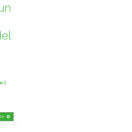
 un
del
to ]
tto