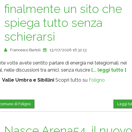
finalmente un sito che
spiega tutto senza
schierarsi
Francesco Bartoli
13/07/2026 16:32:13
e volte avete sentito parlare di energia nei telegiornali, nei
l, nelle discussioni tra amici, senza riuscire
[... leggi tutto ]
:
Valle Umbra e Sibillini
Scopri tutto su
Foligno
l comune di Foligno
Leggi tu
Nasce Arena54, il nuov