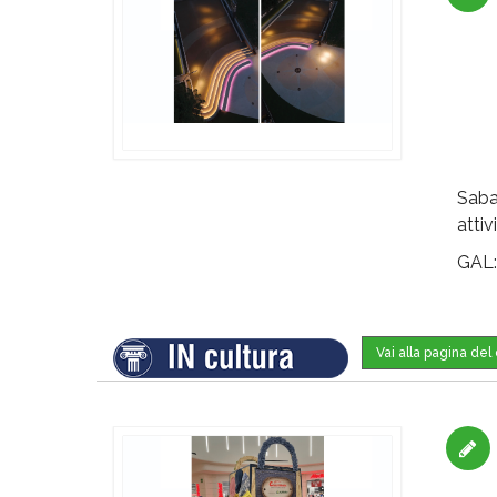
Saba
attiv
GAL
Vai alla pagina de