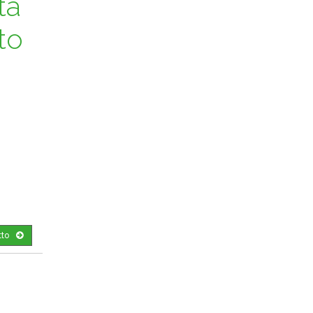
ta
to
tto