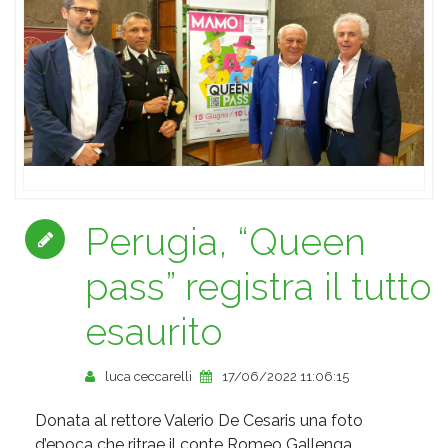
Perugia, “Queen
pass” registra il tutto
esaurito
luca ceccarelli
17/06/2022 11:06:15
Donata al rettore Valerio De Cesaris una foto
d’epoca che ritrae il conte Romeo Gallenga