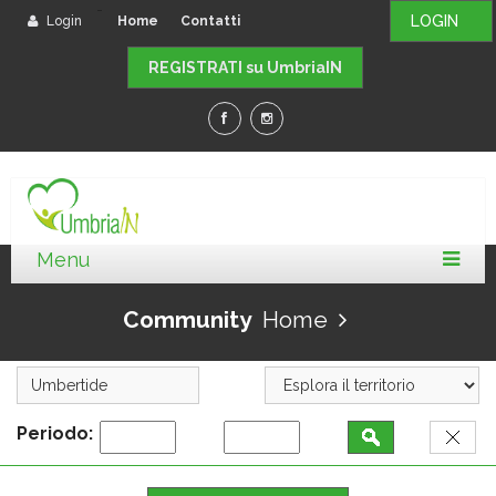
-
LOGIN
Login
Home
Contatti
REGISTRATI su UmbriaIN
Community
Home
Periodo: